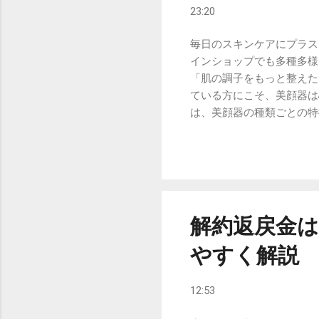
23:20
毎日のスキンケアにプラス
インショップでも多種多様
「肌の調子をもっと整えた
ている方にこそ、美顔器は
は、美顔器の種類ごとの特
に本当に必要な一台を選ぶ
明確にする 美顔器を選ぶ
す。一口に美顔器と言って
毛穴の汚れやザラつきが気
潤いを与え、角質層まで浸
を与え、引き締めるケアが
解約返戻金
られます。 漠然と「何で
やすく解説
が、満足度の高い選択への
いる機能によって大きく分
RF（ラジオ波）美顔器 
12:53
ンでもよく用いられる技術
ラインをケアしたいという