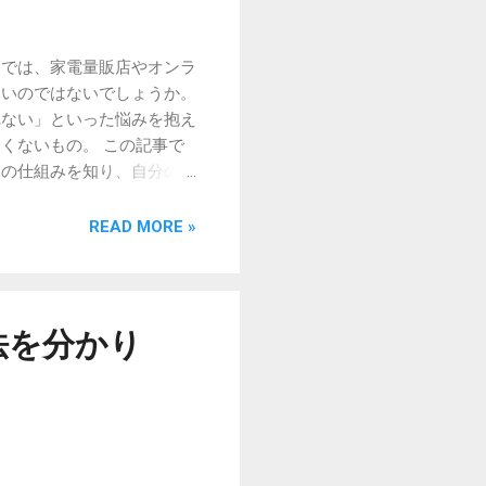
近では、家電量販店やオンラ
多いのではないでしょうか。
れない」といった悩みを抱え
くないもの。 この記事で
器の仕組みを知り、自分の肌
。 自分の肌状態と目的を
のか」を明確にすることで
READ MORE »
で、得意分野が異なります。
メの乱れが気になる： 肌に
なる： 肌に心地よい刺激
、健やかに保つ機能が求め
法を分かり
を決めてから絞り込むの
くの美顔器は、搭載されて
見極めましょう。 1.
働きがあります。エステサロ
ます。特にハリ感やフェイス
の力を利用してケアを行うタ