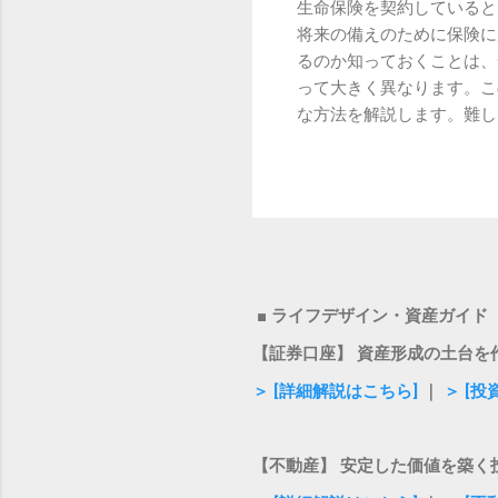
生命保険を契約していると
イプです。 イオン導出（
将来の備えのために保険に
ます。 イオン導入（...
るのか知っておくことは、
って大きく異なります。こ
な方法を解説します。難し
解約返戻金とは？その基本
のことです。すべての保険
金があるタイプとないタイ
貯蓄型： 保険料の一部を
がこれにあたります。 掛
ん。定期保険や医療保険の
されます。 契約期間： 
■ ライフデザイン・資産ガイド
険料の払込方法： 短期間
【証券口座】 資産形成の土台を
特徴があります。 解約の
了した後は上昇しやすくな
＞ [詳細解説はこちら]
｜
＞ [
とに詳細が決められており
な目安を把握することがで
将来の保険金支払いに備え
【不動産】 安定した価値を築く
料から、保険会社の事務コ..