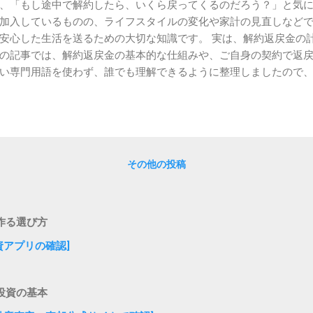
、「もし途中で解約したら、いくら戻ってくるのだろう？」と気
プラス極）： 洗顔では落としきれない毛穴の汚れや古い角質を、電
加入しているものの、ライフスタイルの変化や家計の見直しなど
安心した生活を送るための大切な知識です。 実は、解約返戻金の
の記事では、解約返戻金の基本的な仕組みや、ご自身の契約で返
い専門用語を使わず、誰でも理解できるように整理しましたので
的な考え方 解約返戻金とは、保険契約を途中で解約した際に、保
で戻ってくるわけではなく、保険の種類や加入期間によって金額は
プ まず理解しておきたいのは、保険には「貯蓄型」と「掛け捨て
積み立てていくため、解約時に返戻金が発生する可能性があります
け捨て型： 保険料は「万が一の保障」にのみ使われるため、原則と
その他の投稿
多くがこちらに該当します。 返戻金の額を左右する要因 返戻金は
加入期間が長いほど、積み立てられたお金が増えるため、返戻金も高
で保険料を払い終えるタイプの方が、長期間支払うタイプよりも早
作る選び方
タイミング： 保険料を払い終える前であれば、返戻金は少額である
ります。 解約返戻金の計算方法：知っておくべき仕組み 解約返戻
投資アプリの確認]
、複雑な計算式で算出されます。しかし、その計算の背景にある
きます。 返戻金計算の基本構成 保険会社は、契約者から預かった
る分と、解約返戻金に充てる分を分けて管理しています。 積立部分
投資の基本
.