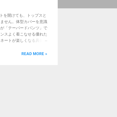
トを開けても、トップスと
りません。体型カバーを意識
のが「テーパードパンツ」で
ランスよく着こなせる優れた
ィネートが楽しくなる具体的
日のスタイリングを考える
ered）とは、「先細り」
READ MORE »
ももあたりはゆったりとリ
ます。 体型カバーと美脚
引き締まった印象を与える
フォーマルなジャケットま
両立できる点が、多くの人
から、自分の体型やライフ
サイズを見極める テーパー
ップが大きすぎると、本来
エストが苦しくなく、太も
る程度になっているかを確認