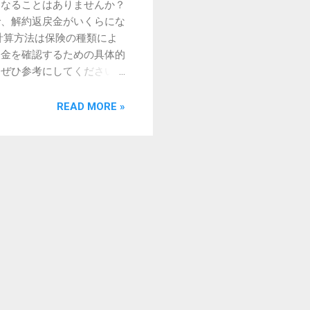
になることはありませんか？
気の力で吸着して取り除き
で、解約返戻金がいくらにな
計算方法は保険の種類によ
戻金を確認するための具体的
、ぜひ参考にしてください。
険会社から戻ってくるお金
大きく変わります。 返戻
READ MORE »
型」があるという点です。
。終身保険や養老保険など
して解約返戻金はありませ
、以下の要素によって決定
くなる傾向があります。 保
期に返戻金が上昇しやすい
ことが多く、払込期間が満
金の金額は、個人の契約ご
仕組みを知ることで、大まか
保険料を運用し、そこから
： 契約者が支払った保険