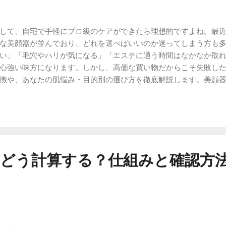
して、自宅で手軽にプロ級のケアができたら理想的ですよね。最
な美顔器が並んでおり、どれを選べばいいのか迷ってしまう方も
い」「毛穴やハリが気になる」「エステに通う時間はなかなか取
心強い味方になります。しかし、高価な買い物だからこそ失敗した
徴や、あなたの肌悩み・目的別の選び方を徹底解説します。美顔
ことで、理想の肌状態へと近づくための第一歩を踏み出しましょう
前に、まず最も大切なのが「自分が今、どんな肌悩みを改善したい
も、肌の表面を整えるものから、深層部にアプローチするものま
になる： 毛穴の奥の汚れを落とす機能が必要です。 肌の乾燥やキ
透させるケアが必要です。 ハリ不足やフェイスラインの緩みが気に
必要です。 肌のトーンや透明感を底上げしたい： 肌の環境を整え
はどう計算する？仕組みと確認方
もできそうなもの」を選ぶのではなく、自分の悩みの「優先順位」
近道です。 美顔器の主な種類とそれぞれの役割 市場に出ている多
類できます。それぞれのメカニズムを理解して、自分に必要な機能を
RFとはラジオ波と呼ばれる高周波のことで、肌をじんわりと温める
で、肌の角質層まで熱を伝え、リラックスさせながらケアを行い
方に支持されています。 2. イオン導入・導出美顔器 微弱な電気