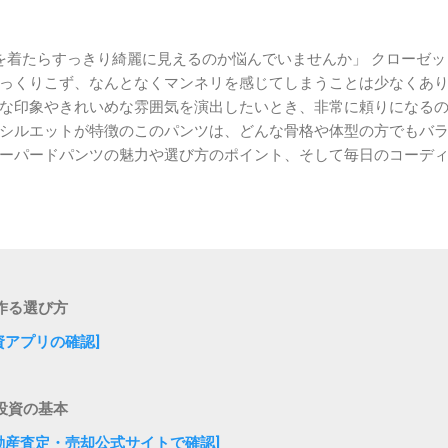
着たらすっきり綺麗に見えるのか悩んでいませんか」 クローゼッ
っくりこず、なんとなくマンネリを感じてしまうことは少なくあ
な印象やきれいめな雰囲気を演出したいとき、非常に頼りになる
シルエットが特徴のこのパンツは、どんな骨格や体型の方でもバ
ーパードパンツの魅力や選び方のポイント、そして毎日のコーデ
説していきます。 テーパードパンツとはどのようなアイテムか 毎
ンツの基本的な特徴を知っておくことが大切です。テーパード（tap
しいシルエット： ウエストやヒップ周りに適度なゆとりがあり、太
りながら、膝から裾にかけて緩やかに細くなるデザインになってい
太もものラインを自然にカバーしつつ、足首に向かってすっきりと
果が期待できます。 抜群の着回し力： カジュアルなTシャツから
作る選び方
わず幅広いシーンで活躍します。 このように、快適さと美しさを
投資アプリの確認]
です。 失敗しないテーパードパンツの選び方 たくさんの種類の中
を見つけるためのポイントを確認していきましょう。 1. ジャスト
引き出すためには、サイズ選びがとても重要です。 ウエストやヒ
投資の基本
崩れてだらしない印象になってしまいます。 試着をする際は、ウ
不動産査定・売却公式サイトで確認]
るか、そして丈の長さが足首の最も細い部分や靴の甲に軽く触れ