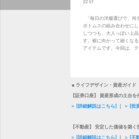
22:51
「毎日の洋服選びで、何を
ボトムスの組み合わせにし
しつつも、大人っぽい上品
す。裾に向かって細くなる
アイテムです。今回は、テ
な活用術を分かりやすく解
前に、まずはテーパードパ
を意味する言葉です。 美
ラックスした穿き心地であ
■ ライフデザイン・資産ガイド
効果： 気になる腰回りや
ため、脚長効果や細見え効
【証券口座】 資産形成の土台を
で相性が良く、オンオフ問
＞ [詳細解説はこちら]
｜
＞ [
に愛され続ける大きな理由
スタイルにぴったりの一本
ドパンツの魅力を最大限に
【不動産】 安定した価値を築く
のすっきりとしたラインが
＞ [詳細解説はこちら]
｜
＞ [
も周りに適度なゆとりがあ