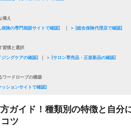
ンに合わせた素材選び 着用する季節や目的に合わせて素材を選ぶこと
な備え
がん保険の専門相談サイトで確認]
｜
＞ [総合保険代理店で確認]
す習慣と選択
エイジングケアの確認]
｜
＞ [サロン専売品・正規新品の確認]
るワードローブの構築
ファッションサイトで確認]
び方ガイド！種類別の特徴と自分
るコツ