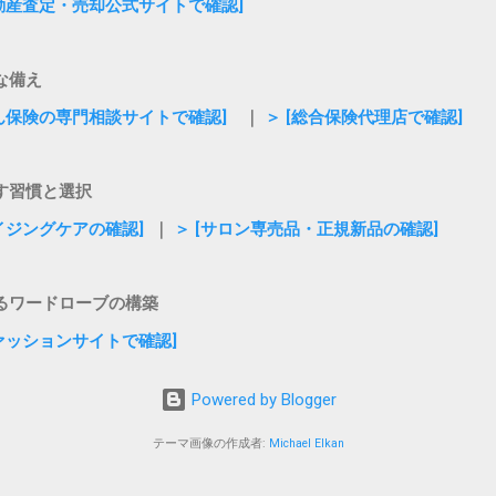
不動産査定・売却公式サイトで確認]
な備え
がん保険の専門相談サイトで確認]
｜
＞ [総合保険代理店で確認]
す習慣と選択
エイジングケアの確認]
｜
＞ [サロン専売品・正規新品の確認]
るワードローブの構築
ファッションサイトで確認]
Powered by Blogger
テーマ画像の作成者:
Michael Elkan