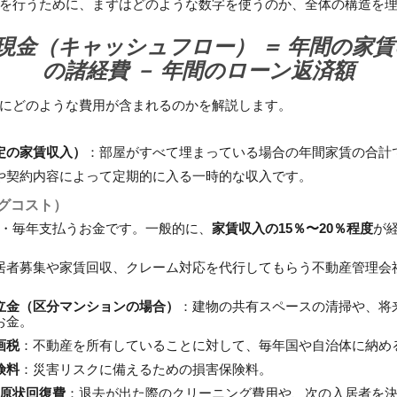
を行うために、まずはどのような数字を使うのか、全体の構造を
現金（キャッシュフロー） ＝ 年間の家賃収
の諸経費 － 年間のローン返済額
にどのような費用が含まれるのかを解説します。
定の家賃収入）
：部屋がすべて埋まっている場合の年間家賃の合計
や契約内容によって定期的に入る一時的な収入です。
ングコスト）
・毎年支払うお金です。一般的に、
家賃収入の15％〜20％程度
が
居者募集や家賃回収、クレーム対応を代行してもらう不動産管理会
立金（区分マンションの場合）
：建物の共有スペースの清掃や、将
お金。
画税
：不動産を所有していることに対して、毎年国や自治体に納め
険料
：災害リスクに備えるための損害保険料。
や原状回復費
：退去が出た際のクリーニング費用や、次の入居者を