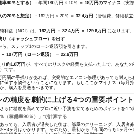
率90％とする）
：年間180万円 × 10％ ＝
18万円のマイナス
（実際
の20％と想定）
：162万円 × 20％ ＝
32.4万円
（管理費、修繕積立
純利益（NOI）は、
162万円 － 32.4万円 ＝ 129.6万円
になります
残り（キャッシュフロー）を出す
から、ステップ1のローン返済額を引きます。
 － 107万円（ローン返済） ＝ 22.6万円
たり
約1.8万円
が、すべてのリスクや経費を支払った上で、あなたの
）です。
万円弱の手残りがあれば、突発的なエアコン修理があっても耐えら
に値する物件ということになります。もしここがマイナス（毎月
か、購入を見送るべきです。
ンの精度を劇的に上げる4つの重要ポイント
さらに精度を高めてプロに近い予測を立てるためのポイントを4つ
10％（稼働率90％）」で計算する
あっても、入居者が退去した後は、部屋のクリーニング、入居者
2〜3ヶ月はかかります。そのため、最初から「年間のうち1ヶ月〜1