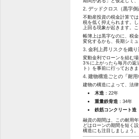
期間がある」と仮定して、
2. デッドクロス（黒字
不動産投資の税金計算では
税を低く抑えられます。し
上回る現象が起きます。こ
帳簿上は黒字なのに、税金
変化するかも、長期シミュ
3. 金利上昇リスクを織
変動金利でローンを組む場
3％に上がったら毎月の返
ト）を事前に行っておきま
4. 建物構造ごとの「耐
建物の構造によって、法律
木造
：22年
重量鉄骨造
：34年
鉄筋コンクリート造
融資の期間は、この耐用年
どはローンの期間を短く設
構造にも注目しましょう。