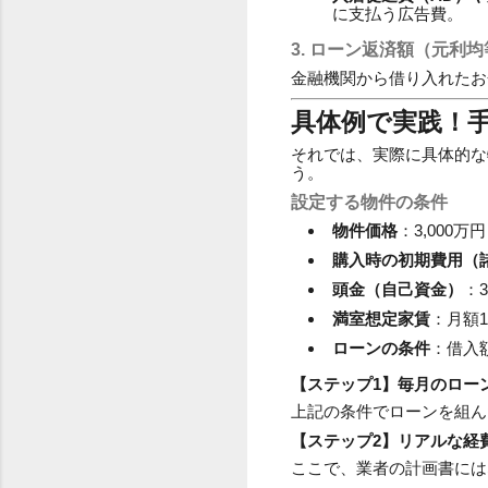
に支払う広告費。
3. ローン返済額（元利
金融機関から借り入れたお
具体例で実践！
それでは、実際に具体的な
う。
設定する物件の条件
物件価格
：3,000
購入時の初期費用（
頭金（自己資金）
：
満室想定家賃
：月額1
ローンの条件
：借入額
【ステップ1】毎月のロー
上記の条件でローンを組ん
【ステップ2】リアルな経
ここで、業者の計画書には