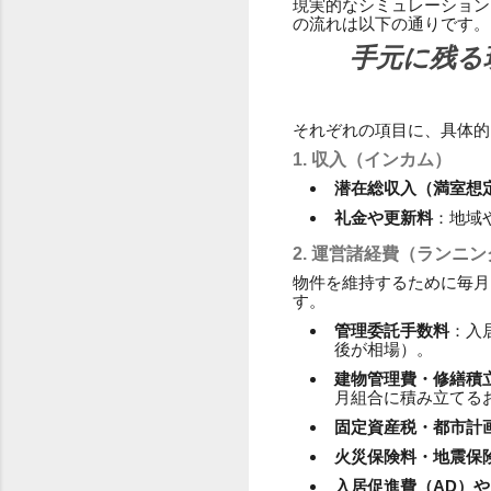
現実的なシミュレーション
の流れは以下の通りです。
手元に残る
それぞれの項目に、具体的
1. 収入（インカム）
潜在総収入（満室想
礼金や更新料
：地域
2. 運営諸経費（ランニ
物件を維持するために毎月
す。
管理委託手数料
：入
後が相場）。
建物管理費・修繕積
月組合に積み立てる
固定資産税・都市計
火災保険料・地震保
入居促進費（AD）