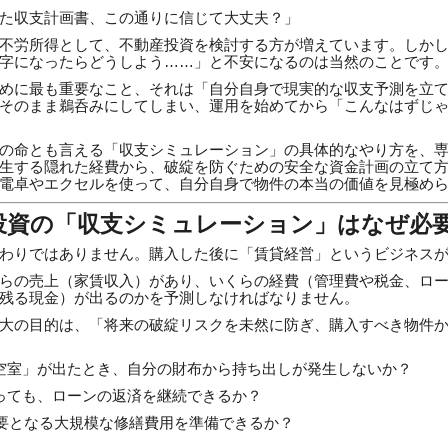
た収支計画書、この通りに信じて大丈夫？」
不労所得として、不動産投資を検討する方が増えています。しか
字になったらどうしよう……」と不安になるのは当然のことです
めに最も重要なこと、それは「自分自身で現実的な収支予測を立
そのまま鵜呑みにしてしまい、運用を始めてから「こんなはずじ
の命とも言える「収支シミュレーション」の具体的なやり方を、
生する隠れた経費から、破綻を防ぐための安全な資金計画の立て
電卓やエクセルを使って、自分自身で物件の本当の価値を見極め
投資の「収支シミュレーション」はなぜ必
わりではありません。購入した後に「賃貸経営」というビジネス
らの売上（家賃収入）があり、いくらの経費（管理費や税金、ロ
残る現金）が出るのかを予測しなければなりません。
大の目的は、「将来の破綻リスクを未然に防ぎ、購入すべき物件
空室」が出たとき、自分の財布から持ち出しが発生しないか？
っても、ローンの返済を継続できるか？
必要となる大規模な修繕費用を準備できるか？