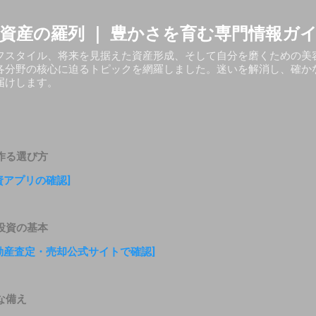
スキップしてメイン コンテンツに移動
資産の羅列 ｜ 豊かさを育む専門情報ガ
フスタイル、将来を見据えた資産形成、そして自分を磨くための美
各分野の核心に迫るトピックを網羅しました。迷いを解消し、確か
届けします。
作る選び方
投資アプリの確認]
投資の基本
不動産査定・売却公式サイトで確認]
な備え