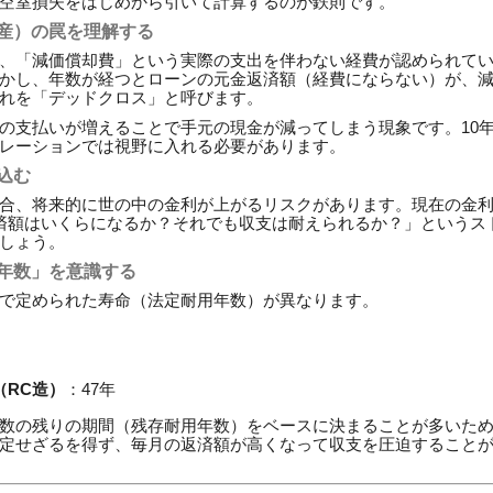
空室損失をはじめから引いて計算するのが鉄則です。
倒産）の罠を理解する
、「減価償却費」という実際の支出を伴わない経費が認められて
かし、年数が経つとローンの元金返済額（経費にならない）が、
れを「デッドクロス」と呼びます。
の支払いが増えることで手元の現金が減ってしまう現象です。10年
レーションでは視野に入れる必要があります。
り込む
合、将来的に世の中の金利が上がるリスクがあります。現在の金利
済額はいくらになるか？それでも収支は耐えられるか？」というス
しょう。
用年数」を意識する
で定められた寿命（法定耐用年数）が異なります。
（RC造）
：47年
数の残りの期間（残存耐用年数）をベースに決まることが多いた
定せざるを得ず、毎月の返済額が高くなって収支を圧迫すること