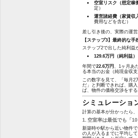
空室リスク（想定稼働
定）
運営諸経費（家賃収入
費用などを含む）
差し引き後の、実際の運営
【ステップ3】最終的な手
ステップ2で出した純利益
129.6万円（純利益）
年間で
22.6万円
、1ヶ月あ
る本当のお金（純現金収支
この数字を見て、「毎月2
だ」と判断できれば、購入
ば、物件の価格交渉をする
シミュレーショ
計算の基本が分かったら、
1. 空室率は最低でも「
新築時や駅から近い物件で
の人が入るまでに平均して