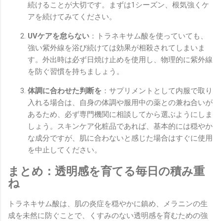
続けることが大切です。まずは1シーズン、根気強くケ
アを続けてみてください。
UVケアを怠らない
：トラネキサム酸を使っていても、
強い紫外線を浴び続けては効果が相殺されてしまいま
す。外出時は必ず日焼け止めを使用し、物理的に紫外線
を防ぐ習慣を持ちましょう。
体調に合わせた判断を
：サプリメントとして内服で取り
入れる場合は、自身の体調や服用中の薬との兼ね合いが
あるため、必ず専門機関に相談してから選ぶようにしま
しょう。スキンケア化粧品であれば、基本的には穏やか
な成分ですが、肌に合わないと感じた場合はすぐに使用
を中止してください。
まとめ：透明感を育てる毎日の積み重
ね
トラネキサム酸は、肌の炎症を穏やかに鎮め、メラニンの生
成を未然に防ぐことで、くすみのない透明感を育むための強