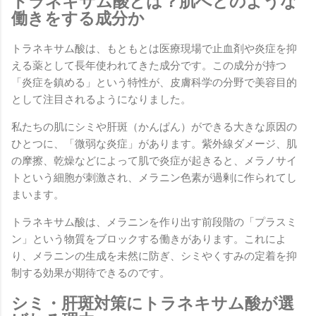
トラネキサム酸とは？肌へどのような
働きをする成分か
トラネキサム酸は、もともとは医療現場で止血剤や炎症を抑
える薬として長年使われてきた成分です。この成分が持つ
「炎症を鎮める」という特性が、皮膚科学の分野で美容目的
として注目されるようになりました。
私たちの肌にシミや肝斑（かんぱん）ができる大きな原因の
ひとつに、「微弱な炎症」があります。紫外線ダメージ、肌
の摩擦、乾燥などによって肌で炎症が起きると、メラノサイ
トという細胞が刺激され、メラニン色素が過剰に作られてし
まいます。
トラネキサム酸は、メラニンを作り出す前段階の「プラスミ
ン」という物質をブロックする働きがあります。これによ
り、メラニンの生成を未然に防ぎ、シミやくすみの定着を抑
制する効果が期待できるのです。
シミ・肝斑対策にトラネキサム酸が選