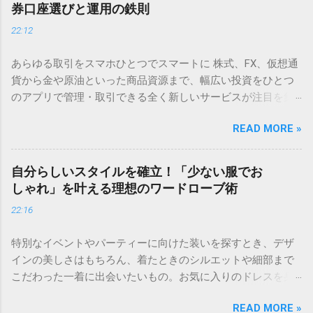
券口座選びと運用の鉄則
22:12
あらゆる取引をスマホひとつでスマートに 株式、FX、仮想通
貨から金や原油といった商品資源まで、幅広い投資をひとつ
のアプリで管理・取引できる全く新しいサービスが注目を集
めています。 直感的に操作できるシンプルな画面設計のた
READ MORE »
め、初心者でも迷わずスタートできるのが魅力です。 ✅ いつ
でもどこでも手軽に取引を始めてみる 「将来のために何か始
めなきゃ」と思いつつ、つい後回しにしてしまうのが資産運
自分らしいスタイルを確立！「少ない服でお
用ですよね。いざ始めようと思っても、どの証券会社が良い
しゃれ」を叶える理想のワードローブ術
のか、そもそも何から手をつければいいのか分からず、立ち
22:16
止まってしまう方も多いのではないでしょうか。 お金のこと
は誰にとっても大切だからこそ、慎重になるのは当然です。
特別なイベントやパーティーに向けた装いを探すとき、デザ
この記事では、無理なく資産を育てるための「土台作り」か
インの美しさはもちろん、着たときのシルエットや細部まで
ら、自分にぴったりの証券口座を見極めるポイントまで、初
こだわった一着に出会いたいもの。お気に入りのドレスを身
心者の方にも分かりやすく解説します。 資産運用を始める前
にまとえば、いつもよりも少し背筋が伸びて、自信を持って
に知っておくべき「準備」の重要性 「まずは口座を作って、
READ MORE »
その時間を楽しむことができます。 ＞ [大切な日のための一