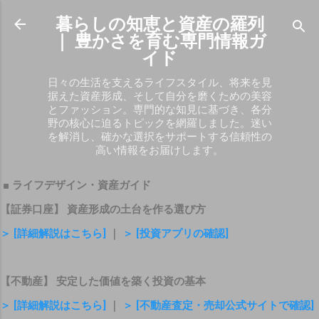
スキップしてメイン コンテンツに移動
暮らしの知恵と資産の羅列
｜ 豊かさを育む専門情報ガ
イド
日々の生活を支えるライフスタイル、将来を見
据えた資産形成、そして自分を磨くための美容
とファッション。専門的な知見に基づき、各分
野の核心に迫るトピックを網羅しました。迷い
を解消し、確かな選択をサポートする信頼性の
高い情報をお届けします。
■ ライフデザイン・資産ガイド
【証券口座】 資産形成の土台を作る選び方
＞ [詳細解説はこちら]
｜
＞ [投資アプリの確認]
【不動産】 安定した価値を築く投資の基本
＞ [詳細解説はこちら]
｜
＞ [不動産査定・売却公式サイトで確認]