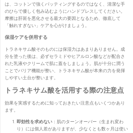
は、コットンで強くパッティングするのではなく、清潔な手
のひらで優しく包み込むようにハンドプレスしてください。
摩擦は肝斑を悪化させる最大の要因となるため、徹底して
「触れすぎない」ケアを心がけましょう。
保湿ケアを併用する
トラネキサム酸そのものには保湿力はあまりありません。成
分を塗った後は、必ずセラミドやヒアルロン酸などが配合さ
れた乳液やクリームで肌に蓋をしましょう。肌が十分に潤う
ことでバリア機能が整い、トラネキサム酸が本来の力を発揮
しやすい土台が整います。
トラネキサム酸を活用する際の注意点
効果を実感するために知っておきたい注意点もいくつかあり
ます。
即効性を求めない
：肌のターンオーバー（生まれ変わ
り）には個人差がありますが、少なくとも数ヶ月は使い