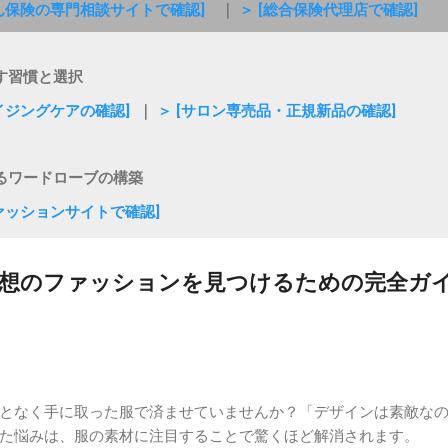
がん保険の専門相談サイトで確認]
｜
＞ [総合保険代理店で確認]
す習慣と選択
エイジングケアの確認]
｜
＞ [サロン専売品・正規新品の確認]
るワードローブの構築
ファッションサイトで確認]
理想のファッションを見つけるための完全ガ
となく手に取った服で済ませていませんか？「デザインは素敵な
た悩みは、服の素材に注目することで驚くほど解消されます。