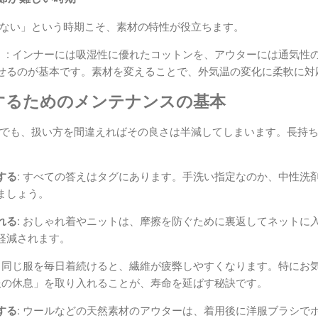
ない」という時期こそ、素材の特性が役立ちます。
:
インナーには吸湿性に優れたコットンを、アウターには通気性
せるのが基本です。素材を変えることで、外気温の変化に柔軟に対
愛するためのメンテナンスの基本
でも、扱い方を間違えればその良さは半減してしまいます。長持
る:
すべての答えはタグにあります。手洗い指定なのか、中性洗
ましょう。
る:
おしゃれ着やニットは、摩擦を防ぐために裏返してネットに
軽減されます。
同じ服を毎日着続けると、繊維が疲弊しやすくなります。特にお気
服の休息」を取り入れることが、寿命を延ばす秘訣です。
る:
ウールなどの天然素材のアウターは、着用後に洋服ブラシで