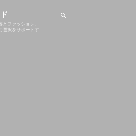
イド
容とファッション。
な選択をサポートす