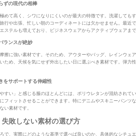
らずの現代の相棒
極めて高く、シワになりにくいのが最大の特徴です。洗濯しても
旅行や出張、忙しい朝のコーディネートには欠かせません。最近
エステルも増えており、ビジネスウェアからアクティブウェアま
バランスが絶妙
摩擦に強い素材です。そのため、アウターやバッグ、レインウェ
いため、天候を気にせず外出したい日に選ぶべき素材です。弾力
きをサポートする伸縮性
やすい」と感じる服のほとんどには、ポリウレタンが混紡されて
にフィットさせることができます。特にデニムやスキニーパンツ
ない素材です。
説！失敗しない素材の選び方
ろで、実際にどのような基準で選べば良いのか、具体的なシチュ