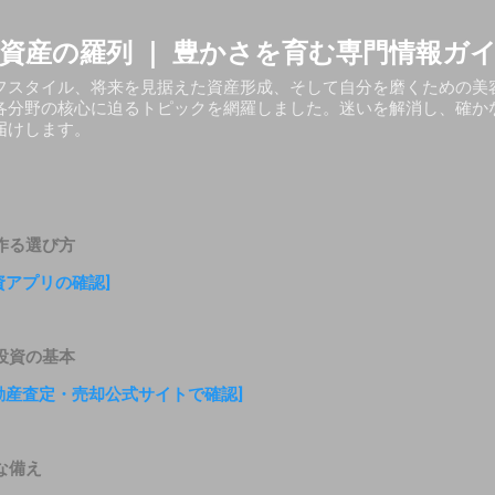
スキップしてメイン コンテンツに移動
資産の羅列 ｜ 豊かさを育む専門情報ガ
フスタイル、将来を見据えた資産形成、そして自分を磨くための美
各分野の核心に迫るトピックを網羅しました。迷いを解消し、確か
届けします。
作る選び方
投資アプリの確認]
投資の基本
不動産査定・売却公式サイトで確認]
な備え