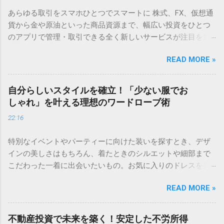
あらゆる取引をスマホひとつでスマートに 株式、FX、仮想通
貨から金や原油といった商品資源まで、幅広い投資をひとつ
のアプリで管理・取引できる全く新しいサービスが注目を集
めています。 直感的に操作できるシンプルな画面設計のた
READ MORE »
め、初心者でも迷わずスタートできるのが魅力です。 ✅ いつ
でもどこでも手軽に取引を始めてみる 「将来のために何か始
めなきゃ」と思いつつ、つい後回しにしてしまうのが資産運
自分らしいスタイルを確立！「少ない服でお
用ですよね。いざ始めようと思っても、どの証券会社が良い
しゃれ」を叶える理想のワードローブ術
のか、そもそも何から手をつければいいのか分からず、立ち
22:16
止まってしまう方も多いのではないでしょうか。 お金のこと
は誰にとっても大切だからこそ、慎重になるのは当然です。
特別なイベントやパーティーに向けた装いを探すとき、デザ
この記事では、無理なく資産を育てるための「土台作り」か
インの美しさはもちろん、着たときのシルエットや細部まで
ら、自分にぴったりの証券口座を見極めるポイントまで、初
こだわった一着に出会いたいもの。お気に入りのドレスを身
心者の方にも分かりやすく解説します。 資産運用を始める前
にまとえば、いつもよりも少し背筋が伸びて、自信を持って
に知っておくべき「準備」の重要性 「まずは口座を作って、
READ MORE »
その時間を楽しむことができます。 ＞ [大切な日のための一
すぐに株を買ってみよう！」という意気込みは素晴らしいで
着を｜華やかなドレスコレクションはこちら] 洗練されたデザ
すが、その前に少しだけ立ち止まってみてください。資産運
インは、どんなシーンでもあなたをより魅力的に引き立てて
用を長く、そして心穏やかに続けるためには、最初の「設計
不動産投資で未来を築く！安定した不労所得