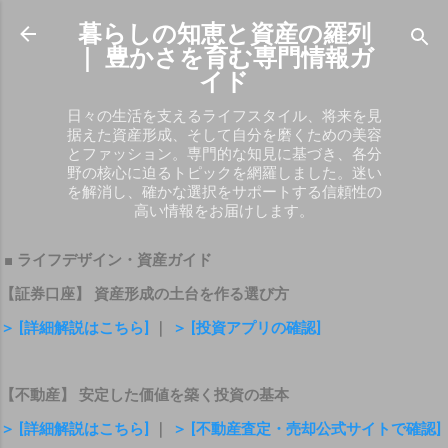
スキップしてメイン コンテンツに移動
暮らしの知恵と資産の羅列
｜ 豊かさを育む専門情報ガ
イド
日々の生活を支えるライフスタイル、将来を見
据えた資産形成、そして自分を磨くための美容
とファッション。専門的な知見に基づき、各分
野の核心に迫るトピックを網羅しました。迷い
を解消し、確かな選択をサポートする信頼性の
高い情報をお届けします。
■ ライフデザイン・資産ガイド
【証券口座】 資産形成の土台を作る選び方
＞ [詳細解説はこちら]
｜
＞ [投資アプリの確認]
【不動産】 安定した価値を築く投資の基本
＞ [詳細解説はこちら]
｜
＞ [不動産査定・売却公式サイトで確認]