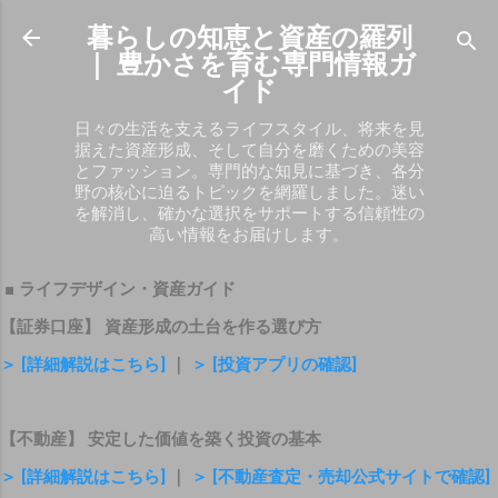
スキップしてメイン コンテンツに移動
暮らしの知恵と資産の羅列
｜ 豊かさを育む専門情報ガ
イド
日々の生活を支えるライフスタイル、将来を見
据えた資産形成、そして自分を磨くための美容
とファッション。専門的な知見に基づき、各分
野の核心に迫るトピックを網羅しました。迷い
を解消し、確かな選択をサポートする信頼性の
高い情報をお届けします。
■ ライフデザイン・資産ガイド
【証券口座】 資産形成の土台を作る選び方
＞ [詳細解説はこちら]
｜
＞ [投資アプリの確認]
【不動産】 安定した価値を築く投資の基本
＞ [詳細解説はこちら]
｜
＞ [不動産査定・売却公式サイトで確認]