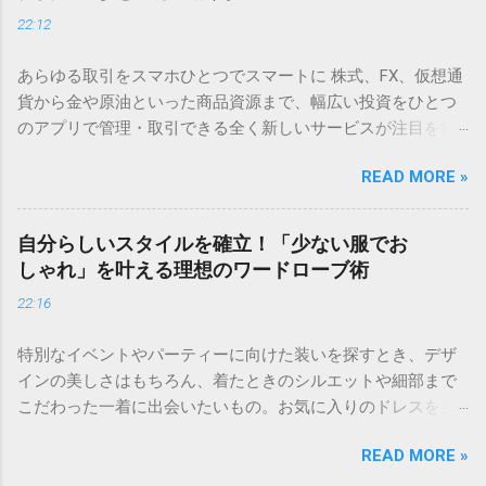
22:12
あらゆる取引をスマホひとつでスマートに 株式、FX、仮想通
貨から金や原油といった商品資源まで、幅広い投資をひとつ
のアプリで管理・取引できる全く新しいサービスが注目を集
めています。 直感的に操作できるシンプルな画面設計のた
READ MORE »
め、初心者でも迷わずスタートできるのが魅力です。 ✅ いつ
でもどこでも手軽に取引を始めてみる 「将来のために何か始
めなきゃ」と思いつつ、つい後回しにしてしまうのが資産運
自分らしいスタイルを確立！「少ない服でお
用ですよね。いざ始めようと思っても、どの証券会社が良い
しゃれ」を叶える理想のワードローブ術
のか、そもそも何から手をつければいいのか分からず、立ち
22:16
止まってしまう方も多いのではないでしょうか。 お金のこと
は誰にとっても大切だからこそ、慎重になるのは当然です。
特別なイベントやパーティーに向けた装いを探すとき、デザ
この記事では、無理なく資産を育てるための「土台作り」か
インの美しさはもちろん、着たときのシルエットや細部まで
ら、自分にぴったりの証券口座を見極めるポイントまで、初
こだわった一着に出会いたいもの。お気に入りのドレスを身
心者の方にも分かりやすく解説します。 資産運用を始める前
にまとえば、いつもよりも少し背筋が伸びて、自信を持って
に知っておくべき「準備」の重要性 「まずは口座を作って、
READ MORE »
その時間を楽しむことができます。 ＞ [大切な日のための一
すぐに株を買ってみよう！」という意気込みは素晴らしいで
着を｜華やかなドレスコレクションはこちら] 洗練されたデザ