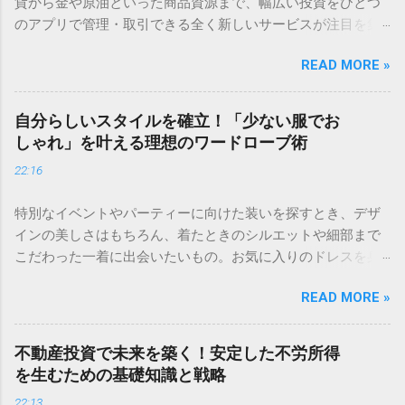
貨から金や原油といった商品資源まで、幅広い投資をひとつ
のアプリで管理・取引できる全く新しいサービスが注目を集
めています。 直感的に操作できるシンプルな画面設計のた
READ MORE »
め、初心者でも迷わずスタートできるのが魅力です。 ✅ いつ
でもどこでも手軽に取引を始めてみる 「将来のために何か始
めなきゃ」と思いつつ、つい後回しにしてしまうのが資産運
自分らしいスタイルを確立！「少ない服でお
用ですよね。いざ始めようと思っても、どの証券会社が良い
しゃれ」を叶える理想のワードローブ術
のか、そもそも何から手をつければいいのか分からず、立ち
22:16
止まってしまう方も多いのではないでしょうか。 お金のこと
は誰にとっても大切だからこそ、慎重になるのは当然です。
特別なイベントやパーティーに向けた装いを探すとき、デザ
この記事では、無理なく資産を育てるための「土台作り」か
インの美しさはもちろん、着たときのシルエットや細部まで
ら、自分にぴったりの証券口座を見極めるポイントまで、初
こだわった一着に出会いたいもの。お気に入りのドレスを身
心者の方にも分かりやすく解説します。 資産運用を始める前
にまとえば、いつもよりも少し背筋が伸びて、自信を持って
に知っておくべき「準備」の重要性 「まずは口座を作って、
READ MORE »
その時間を楽しむことができます。 ＞ [大切な日のための一
すぐに株を買ってみよう！」という意気込みは素晴らしいで
着を｜華やかなドレスコレクションはこちら] 洗練されたデザ
すが、その前に少しだけ立ち止まってみてください。資産運
インは、どんなシーンでもあなたをより魅力的に引き立てて
用を長く、そして心穏やかに続けるためには、最初の「設計
不動産投資で未来を築く！安定した不労所得
くれるはずです。 「クローゼットは服で溢れているのに、今
図」が何よりも重要です。 建物を建てる時に基礎工事が欠か
を生むための基礎知識と戦略
日着ていく服がない」と悩んだことはありませんか。毎朝、
せないように、投資においても強固な土台があってこそ、一
22:13