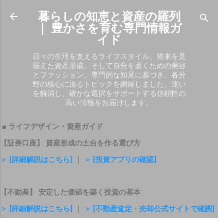
スキップしてメイン コンテンツに移動
暮らしの知恵と資産の羅列
｜ 豊かさを育む専門情報ガ
イド
日々の生活を支えるライフスタイル、将来を見
据えた資産形成、そして自分を磨くための美容
とファッション。専門的な知見に基づき、各分
野の核心に迫るトピックを網羅しました。迷い
を解消し、確かな選択をサポートする信頼性の
高い情報をお届けします。
■ ライフデザイン・資産ガイド
【証券口座】 資産形成の土台を作る選び方
＞ [詳細解説はこちら]
｜
＞ [投資アプリの確認]
【不動産】 安定した価値を築く投資の基本
＞ [詳細解説はこちら]
｜
＞ [不動産査定・売却公式サイトで確認]