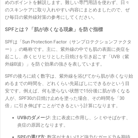
めのポイントを解説します。難しい専門用語を使わず、日々
のスキンケアに取り入れやすい内容にまとめましたので、ぜ
ひ毎日の紫外線対策の参考にしてください。
SPFとは？「肌が赤くなる現象」を防ぐ指標
SPFは「Sun Protection Factor（サンプロテクションファクタ
ー）」の略称です。主に、紫外線の中でも肌の表面に炎症を
起こし、赤くヒリヒリとした日焼けを引き起こす「UVB（紫
外線B波）」を防ぐ効果の強さを表しています。
SPFの後ろに続く数字は、紫外線を浴びてから肌が赤くなり始
めるまでの時間を、どれくらい先延ばしにできるかという目
安です。例えば、何も塗らない状態で15分後に肌が赤くなる
人が、SPF30の日焼け止めを塗った場合、その時間を「30
倍」に引き伸ばすことができるという計算になります。
UVBのダメージ:
主に表皮に作用し、シミやそばかす、
炎症の原因となります。
SPFの選び方:
数字が大きいほど強力なガード力を期待