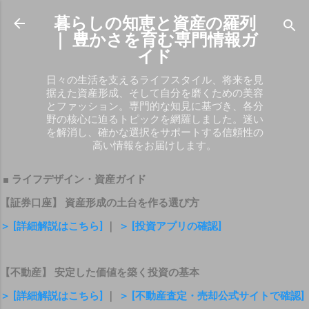
スキップしてメイン コンテンツに移動
暮らしの知恵と資産の羅列
｜ 豊かさを育む専門情報ガ
イド
日々の生活を支えるライフスタイル、将来を見
据えた資産形成、そして自分を磨くための美容
とファッション。専門的な知見に基づき、各分
野の核心に迫るトピックを網羅しました。迷い
を解消し、確かな選択をサポートする信頼性の
高い情報をお届けします。
■ ライフデザイン・資産ガイド
【証券口座】 資産形成の土台を作る選び方
＞ [詳細解説はこちら]
｜
＞ [投資アプリの確認]
【不動産】 安定した価値を築く投資の基本
＞ [詳細解説はこちら]
｜
＞ [不動産査定・売却公式サイトで確認]