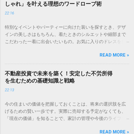
用ですよね。いざ始めようと思っても、どの証券会社が良い
しゃれ」を叶える理想のワードローブ術
のか、そもそも何から手をつければいいのか分からず、立ち
22:16
止まってしまう方も多いのではないでしょうか。 お金のこと
は誰にとっても大切だからこそ、慎重になるのは当然です。
特別なイベントやパーティーに向けた装いを探すとき、デザ
この記事では、無理なく資産を育てるための「土台作り」か
インの美しさはもちろん、着たときのシルエットや細部まで
ら、自分にぴったりの証券口座を見極めるポイントまで、初
こだわった一着に出会いたいもの。お気に入りのドレスを身
心者の方にも分かりやすく解説します。 資産運用を始める前
にまとえば、いつもよりも少し背筋が伸びて、自信を持って
に知っておくべき「準備」の重要性 「まずは口座を作って、
READ MORE »
その時間を楽しむことができます。 ＞ [大切な日のための一
すぐに株を買ってみよう！」という意気込みは素晴らしいで
着を｜華やかなドレスコレクションはこちら] 洗練されたデザ
すが、その前に少しだけ立ち止まってみてください。資産運
インは、どんなシーンでもあなたをより魅力的に引き立てて
用を長く、そして心穏やかに続けるためには、最初の「設計
不動産投資で未来を築く！安定した不労所得
くれるはずです。 「クローゼットは服で溢れているのに、今
図」が何よりも重要です。 建物を建てる時に基礎工事が欠か
を生むための基礎知識と戦略
日着ていく服がない」と悩んだことはありませんか。毎朝、
せないように、投資においても強固な土台があってこそ、一
22:13
鏡の前でため息をついてしまうのは、あなただけではありま
時的な市場の変動に惑わされずに済みます。 生活防衛資金と
せん。実は、多くの服を持つことと、おしゃれを楽しむこと
投資用資金を明確に分ける 資産運用を始める大前提として、
今の住まいの価値を把握しておくことは、将来の選択肢を広
は、必ずしも比例しないのです。 流行を追いかけては、数回
手元にあるお金を「守るお金」と「増やすお金」に分けるこ
げるための賢い一歩です。実際に売却する予定がなくても、
着ただけで眠ってしまう服たち。そんな「服の迷子」から卒
とから始めましょう。 生活防衛資金（守るお金） 万が一、急
「現在の価値」を知ることで、家計の管理や今後のライフプ
業して、今の自分に本当に似合うものだけを厳選してみませ
な病気やケガで働けなくなったり、予期せぬ出費が発生した
ランがぐっと立てやすくなりますよね。 まずは専門の窓口
んか。自分自身の軸をしっかり持つことで、無駄な買い物が
りした際に、自分や家族を守るためのお金です。一般的には
READ MORE »
で、今の資産状況を客観的にチェックしてみませんか。 ＞