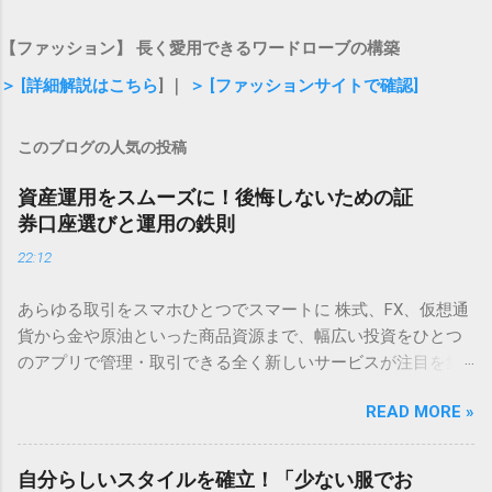
【ファッション】 長く愛用できるワードローブの構築
＞ [詳細解説はこちら
] ｜
＞ [ファッションサイトで確認]
このブログの人気の投稿
資産運用をスムーズに！後悔しないための証
券口座選びと運用の鉄則
22:12
あらゆる取引をスマホひとつでスマートに 株式、FX、仮想通
貨から金や原油といった商品資源まで、幅広い投資をひとつ
のアプリで管理・取引できる全く新しいサービスが注目を集
めています。 直感的に操作できるシンプルな画面設計のた
READ MORE »
め、初心者でも迷わずスタートできるのが魅力です。 ✅ いつ
でもどこでも手軽に取引を始めてみる 「将来のために何か始
めなきゃ」と思いつつ、つい後回しにしてしまうのが資産運
自分らしいスタイルを確立！「少ない服でお