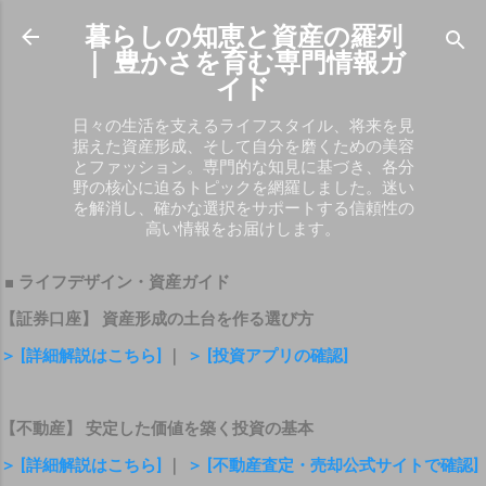
スキップしてメイン コンテンツに移動
暮らしの知恵と資産の羅列
｜ 豊かさを育む専門情報ガ
イド
日々の生活を支えるライフスタイル、将来を見
据えた資産形成、そして自分を磨くための美容
とファッション。専門的な知見に基づき、各分
野の核心に迫るトピックを網羅しました。迷い
を解消し、確かな選択をサポートする信頼性の
高い情報をお届けします。
■ ライフデザイン・資産ガイド
【証券口座】 資産形成の土台を作る選び方
＞ [詳細解説はこちら]
｜
＞ [投資アプリの確認]
【不動産】 安定した価値を築く投資の基本
＞ [詳細解説はこちら]
｜
＞ [不動産査定・売却公式サイトで確認]