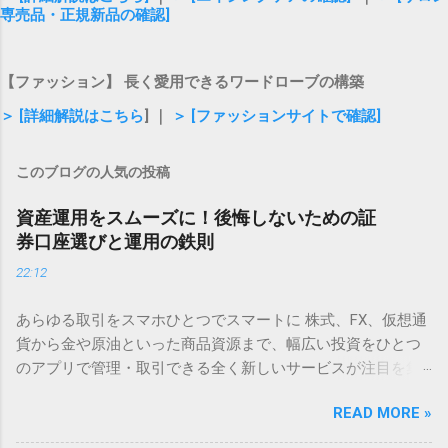
専売品・正規新品の確認]
【ファッション】 長く愛用できるワードローブの構築
＞ [詳細解説はこちら
] ｜
＞ [ファッションサイトで確認]
このブログの人気の投稿
資産運用をスムーズに！後悔しないための証
券口座選びと運用の鉄則
22:12
あらゆる取引をスマホひとつでスマートに 株式、FX、仮想通
貨から金や原油といった商品資源まで、幅広い投資をひとつ
のアプリで管理・取引できる全く新しいサービスが注目を集
めています。 直感的に操作できるシンプルな画面設計のた
READ MORE »
め、初心者でも迷わずスタートできるのが魅力です。 ✅ いつ
でもどこでも手軽に取引を始めてみる 「将来のために何か始