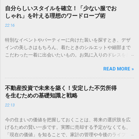
めなきゃ」と思いつつ、つい後回しにしてしまうのが資産運
自分らしいスタイルを確立！「少ない服でお
用ですよね。いざ始めようと思っても、どの証券会社が良い
しゃれ」を叶える理想のワードローブ術
のか、そもそも何から手をつければいいのか分からず、立ち
22:16
止まってしまう方も多いのではないでしょうか。 お金のこと
は誰にとっても大切だからこそ、慎重になるのは当然です。
特別なイベントやパーティーに向けた装いを探すとき、デザ
この記事では、無理なく資産を育てるための「土台作り」か
インの美しさはもちろん、着たときのシルエットや細部まで
ら、自分にぴったりの証券口座を見極めるポイントまで、初
こだわった一着に出会いたいもの。お気に入りのドレスを身
心者の方にも分かりやすく解説します。 資産運用を始める前
にまとえば、いつもよりも少し背筋が伸びて、自信を持って
に知っておくべき「準備」の重要性 「まずは口座を作って、
READ MORE »
その時間を楽しむことができます。 ＞ [大切な日のための一
すぐに株を買ってみよう！」という意気込みは素晴らしいで
着を｜華やかなドレスコレクションはこちら] 洗練されたデザ
すが、その前に少しだけ立ち止まってみてください。資産運
インは、どんなシーンでもあなたをより魅力的に引き立てて
用を長く、そして心穏やかに続けるためには、最初の「設計
不動産投資で未来を築く！安定した不労所得
くれるはずです。 「クローゼットは服で溢れているのに、今
図」が何よりも重要です。 建物を建てる時に基礎工事が欠か
を生むための基礎知識と戦略
日着ていく服がない」と悩んだことはありませんか。毎朝、
せないように、投資においても強固な土台があってこそ、一
22:13
鏡の前でため息をついてしまうのは、あなただけではありま
時的な市場の変動に惑わされずに済みます。 生活防衛資金と
せん。実は、多くの服を持つことと、おしゃれを楽しむこと
投資用資金を明確に分ける 資産運用を始める大前提として、
今の住まいの価値を把握しておくことは、将来の選択肢を広
は、必ずしも比例しないのです。 流行を追いかけては、数回
手元にあるお金を「守るお金」と「増やすお金」に分けるこ
げるための賢い一歩です。実際に売却する予定がなくても、
着ただけで眠ってしまう服たち。そんな「服の迷子」から卒
とから始めましょう。 生活防衛資金（守るお金） 万が一、急
「現在の価値」を知ることで、家計の管理や今後のライフプ
業して、今の自分に本当に似合うものだけを厳選してみませ