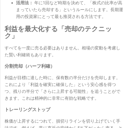
活用法：
年に1回など時期を決めて、「株式の比率が高
まっていたら売却する」というルールにします。長期運
用の投資家にとって最も推奨される方法です。
利益を最大化する「売却のテクニッ
ク」
すべてを一度に売る必要はありません。相場の変動を考慮し
た賢い利確術もあります。
分割売却（ハーフ利確）
利益が目標に達した時に、保有数の半分だけを売却します。
これにより「利益を確実に確保した」という安心感を得つ
つ、残りの半分で「さらに上昇する可能性」を追うことがで
きます。これは精神的に非常に有効な戦略です。
トレーリングストップ
株価が上昇するにつれて、損切りラインを切り上げていく手
法です。例えば、常に直近の安値から5％下がったら売る、と