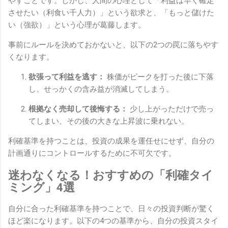
やすことです。しかし、人間の心理として「利益は早く確定
させたい（利食い千人力）」という欲求と、「もっと儲けた
い（強欲）」という心理が葛藤します。
事前にルールを決めておかないと、以下の2つの罠に落ちやす
くなります。
欲張って利益を逃す：
株価がピークを打った後に下落
し、せっかくの含み益が消滅してしまう。
根拠なく売却して後悔する：
少し上がっただけで売っ
てしまい、その後の大きな上昇波に乗れない。
利確基準を持つことは、投資の成果を運任せにせず、自分の
計画通りにコントロールするために不可欠です。
迷わなくなる！おすすめの「利確タイ
ミング」4選
自分に合った利確基準を持つことで、日々の投資判断が驚く
ほど楽になります。以下の4つの基準から、自分の投資スタイ